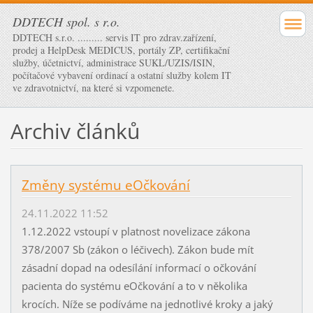
DDTECH spol. s r.o.
DDTECH s.r.o. ......... servis IT pro zdrav.zařízení,
prodej a HelpDesk MEDICUS, portály ZP, certifikační
služby, účetnictví, administrace SUKL/UZIS/ISIN,
počítačové vybavení ordinací a ostatní služby kolem IT
ve zdravotnictví, na které si vzpomenete.
Archiv článků
Změny systému eOčkování
24.11.2022 11:52
1.12.2022 vstoupí v platnost novelizace zákona
378/2007 Sb (zákon o léčivech). Zákon bude mít
zásadní dopad na odesílání informací o očkování
pacienta do systému eOčkování a to v několika
krocích. Níže se podíváme na jednotlivé kroky a jaký