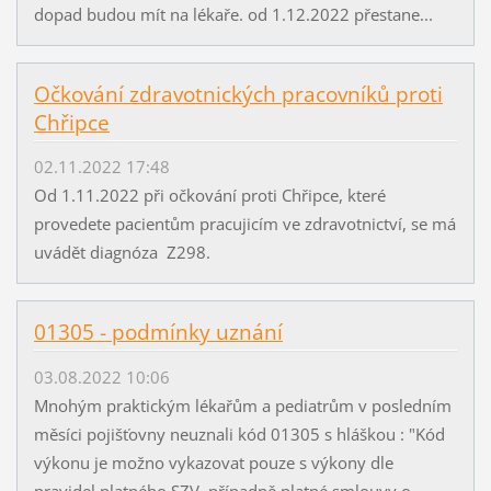
dopad budou mít na lékaře. od 1.12.2022 přestane...
Očkování zdravotnických pracovníků proti
Chřipce
02.11.2022 17:48
Od 1.11.2022 při očkování proti Chřipce, které
provedete pacientům pracujicím ve zdravotnictví, se má
uvádět diagnóza Z298.
01305 - podmínky uznání
03.08.2022 10:06
Mnohým praktickým lékařům a pediatrům v posledním
měsíci pojišťovny neuznali kód 01305 s hláškou : "Kód
výkonu je možno vykazovat pouze s výkony dle
pravidel platného SZV, případně platné smlouvy o