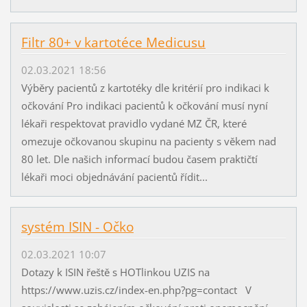
Filtr 80+ v kartotéce Medicusu
02.03.2021 18:56
Výběry pacientů z kartotéky dle kritérií pro indikaci k
očkování Pro indikaci pacientů k očkování musí nyní
lékaři respektovat pravidlo vydané MZ ČR, které
omezuje očkovanou skupinu na pacienty s věkem nad
80 let. Dle našich informací budou časem praktičtí
lékaři moci objednávání pacientů řídit...
systém ISIN - Očko
02.03.2021 10:07
Dotazy k ISIN řeště s HOTlinkou UZIS na
https://www.uzis.cz/index-en.php?pg=contact V