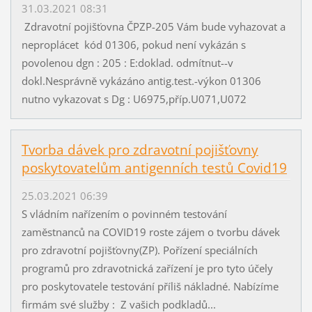
31.03.2021 08:31
Zdravotní pojišťovna ČPZP-205 Vám bude vyhazovat a
neproplácet kód 01306, pokud není vykázán s
povolenou dgn : 205 : E:doklad. odmítnut--v
dokl.Nesprávně vykázáno antig.test.-výkon 01306
nutno vykazovat s Dg : U6975,příp.U071,U072
Tvorba dávek pro zdravotní pojišťovny
poskytovatelům antigenních testů Covid19
25.03.2021 06:39
S vládním nařízením o povinném testování
zaměstnanců na COVID19 roste zájem o tvorbu dávek
pro zdravotní pojišťovny(ZP). Pořízení speciálních
programů pro zdravotnická zařízení je pro tyto účely
pro poskytovatele testování příliš nákladné. Nabízíme
firmám své služby : Z vašich podkladů...