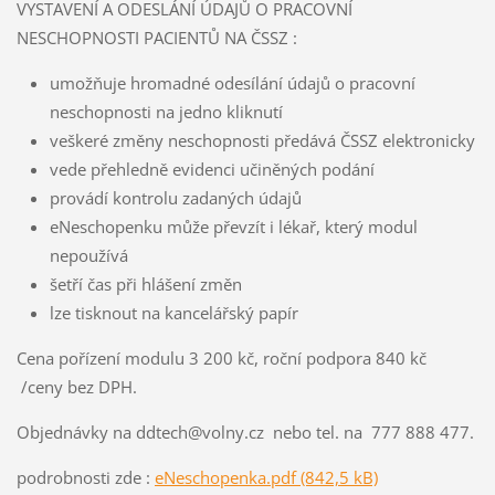
VYSTAVENÍ A ODESLÁNÍ ÚDAJŮ O PRACOVNÍ
NESCHOPNOSTI PACIENTŮ NA ČSSZ :
umožňuje hromadné odesílání údajů o pracovní
neschopnosti na jedno kliknutí
veškeré změny neschopnosti předává ČSSZ elektronicky
vede přehledně evidenci učiněných podání
provádí kontrolu zadaných údajů
eNeschopenku může převzít i lékař, který modul
nepoužívá
šetří čas při hlášení změn
lze tisknout na kancelářský papír
Cena pořízení modulu 3 200 kč, roční podpora 840 kč
/ceny bez DPH.
Objednávky na ddtech@volny.cz nebo tel. na 777 888 477.
podrobnosti zde :
eNeschopenka.pdf (842,5 kB)