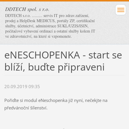
DDTECH spol. s r.o.
DDTECH s.r.o. ......... servis IT pro zdrav.zařízení,
prodej a HelpDesk MEDICUS, portály ZP, certifikační
služby, účetnictví, administrace SUKL/UZIS/ISIN,
počítačové vybavení ordinací a ostatní služby kolem IT
ve zdravotnictví, na které si vzpomenete.
eNESCHOPENKA - start se
blíží, buďte připraveni
20.09.2019 09:35
Pořiďte si modul eNeschopenka již nyní, nečekjte na
předvánoční šílenství.