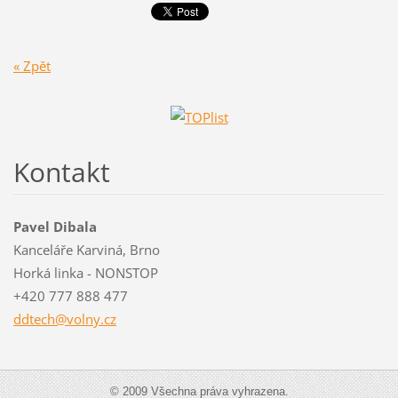
« Zpět
Kontakt
Pavel Dibala
Kanceláře Karviná, Brno
Horká linka - NONSTOP
+420 777 888 477
ddtech@v
olny.cz
© 2009 Všechna práva vyhrazena.