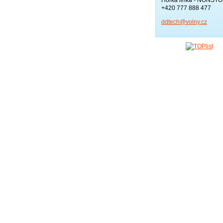
+420 777 888 477
ddtech@v
olny.cz