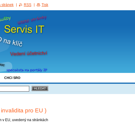
 stránek
RSS
Tisk
CHCI SRO
nvalidita pro EU )
cím v EU, uvedený na stránkách