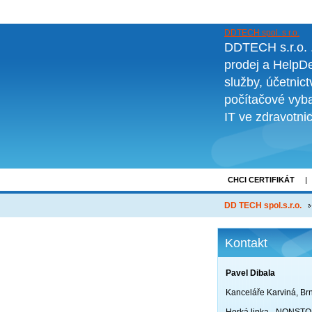
DDTECH spol. s r.o.
DDTECH s.r.o. ..
prodej a HelpDe
služby, účetnic
počítačové vyba
IT ve zdravotni
CHCI CERTIFIKÁT
NOVINKY
O FI
DD TECH spol.s.r.o.
Kontakt
Pavel Dibala
Kanceláře Karviná, Br
Horká linka - NONST