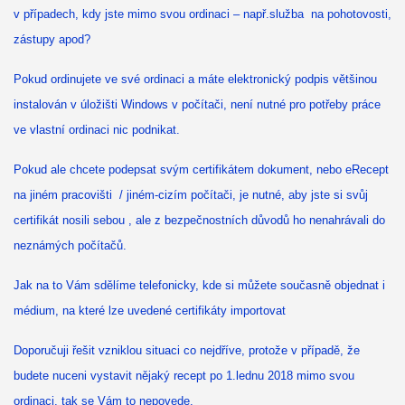
v případech, kdy jste mimo svou ordinaci – např.služba na pohotovosti,
zástupy apod?
Pokud ordinujete ve své ordinaci a máte elektronický podpis většinou
instalován v úložišti Windows v počítači, není nutné pro potřeby práce
ve vlastní ordinaci nic podnikat.
Pokud ale chcete podepsat svým certifikátem dokument, nebo eRecept
na jiném pracovišti / jiném-cizím počítači, je nutné, aby jste si svůj
certifikát nosili sebou , ale z bezpečnostních důvodů ho nenahrávali do
neznámých počítačů.
Jak na to Vám sdělíme telefonicky, kde si můžete současně objednat i
médium, na které lze uvedené certifikáty importovat
Doporučuji řešit vzniklou situaci co nejdříve, protože v případě, že
budete nuceni vystavit nějaký recept po 1.lednu 2018 mimo svou
ordinaci, tak se Vám to nepovede.