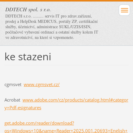
DDTECH spol. s r.o.
DDTECH s.r.o. ......... servis IT pro zdrav.zařízení,
prodej a HelpDesk MEDICUS, portály ZP, certifikační
služby, účetnictví, administrace SUKL/UZIS/ISIN,
počítačové vybavení ordinací a ostatní služby kolem IT
ve zdravotnictví, na které si vzpomenete.
ke stazeni
cgmsvet
www.cgmsvet.cz/
Acrobat
www.adobe.com/cz/products/catalog.html#categor
y=Pdf-esignatures
get.adobe.com/reader/download?
os=Windows+10&name=Reader+2025.001.20693+English+