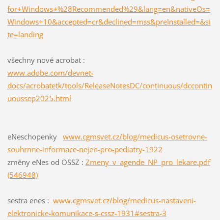
for+Windows+%28Recommended%29&lang=en&nativeOs=
Windows+10&accepted=cr&declined=mss&preInstalled=&si
te=landing
všechny nové acrobat :
www.adobe.com/devnet-
docs/acrobatetk/tools/ReleaseNotesDC/continuous/dccontin
uoussep2025.html
eNeschopenky
www.cgmsvet.cz/blog/medicus-osetrovne-
souhrnne-informace-nejen-pro-pediatry-1922
změny eNes od OSSZ :
Zmeny_v_agende_NP_pro_lekare.pdf
(546948)
sestra enes :
www.cgmsvet.cz/blog/medicus-nastaveni-
elektronicke-komunikace-s-cssz-1931#sestra-3