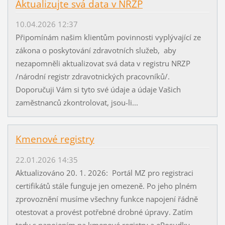
Aktualizujte svá data v NRZP
10.04.2026 12:37
Připomínám našim klientům povinnosti vyplývající ze
zákona o poskytování zdravotních služeb, aby
nezapomněli aktualizovat svá data v registru NRZP
/národní registr zdravotnických pracovníků/.
Doporučuji Vám si tyto své údaje a údaje Vašich
zaměstnanců zkontrolovat, jsou-li...
Kmenové registry
22.01.2026 14:35
Aktualizováno 20. 1. 2026: Portál MZ pro registraci
certifikátů stále funguje jen omezeně. Po jeho plném
zprovoznění musíme všechny funkce napojení řádně
otestovat a provést potřebné drobné úpravy. Zatím
tedy s napojením na kmenové registry a ePosudky