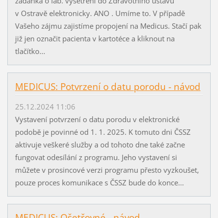
žádanka o lab. vyšetření do Zdravotního ústavu
v Ostravě elektronicky. ANO . Umíme to. V případě
Vašeho zájmu zajistíme propojení na Medicus. Stačí pak
již jen označit pacienta v kartotéce a kliknout na
tlačítko...
MEDICUS: Potvrzení o datu porodu - návod
25.12.2024 11:06
Vystavení potvrzení o datu porodu v elektronické
podobě je povinné od 1. 1. 2025. K tomuto dni ČSSZ
aktivuje veškeré služby a od tohoto dne také začne
fungovat odesílání z programu. Jeho vystavení si
můžete v prosincové verzi programu přesto vyzkoušet,
pouze proces komunikace s ČSSZ bude do konce...
MEDICUS: Ošetřovné - návod