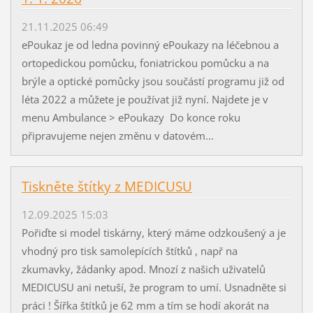
21.11.2025 06:49
ePoukaz je od ledna povinný ePoukazy na léčebnou a
ortopedickou pomůcku, foniatrickou pomůcku a na
brýle a optické pomůcky jsou součástí programu již od
léta 2022 a můžete je používat již nyní. Najdete je v
menu Ambulance > ePoukazy Do konce roku
připravujeme nejen změnu v datovém...
Tiskněte štítky z MEDICUSU
12.09.2025 15:03
Pořiďte si model tiskárny, který máme odzkoušený a je
vhodný pro tisk samolepících štítků , např na
zkumavky, žádanky apod. Mnozí z našich uživatelů
MEDICUSU ani netuší, že program to umí. Usnadněte si
práci ! Šířka štítků je 62 mm a tím se hodí akorát na