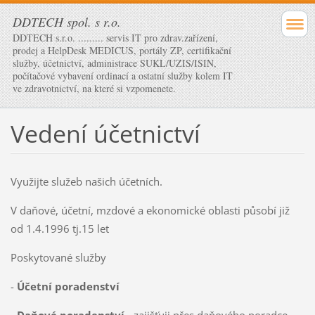
DDTECH spol. s r.o.
DDTECH s.r.o. ......... servis IT pro zdrav.zařízení,
prodej a HelpDesk MEDICUS, portály ZP, certifikační
služby, účetnictví, administrace SUKL/UZIS/ISIN,
počítačové vybavení ordinací a ostatní služby kolem IT
ve zdravotnictví, na které si vzpomenete.
Vedení účetnictví
Využijte služeb našich účetních.
V daňové, účetní, mzdové a ekonomické oblasti působí již
od 1.4.1996 tj.15 let
Poskytované služby
-
Účetní poradenství
-
Daňové poradenství
- zajišťuji přes daňového poradce