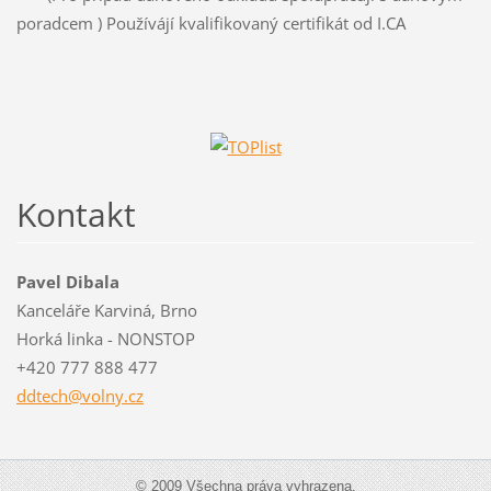
poradcem ) Používájí kvalifikovaný certifikát od I.CA
Kontakt
Pavel Dibala
Kanceláře Karviná, Brno
Horká linka - NONSTOP
+420 777 888 477
ddtech@v
olny.cz
© 2009 Všechna práva vyhrazena.