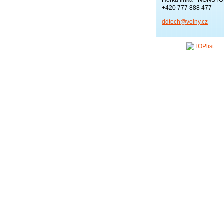
+420 777 888 477
ddtech@v
olny.cz