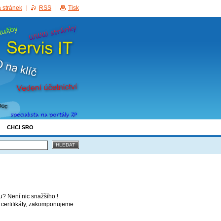
 stránek
RSS
Tisk
CHCI SRO
? Není nic snažšího !
certifikáty, zakomponujeme