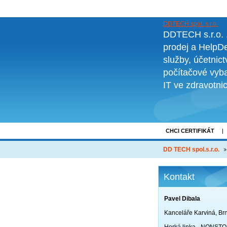
DDTECH spol. s r.o.
DDTECH s.r.o. ..
prodej a HelpDe
služby, účetnic
počítačové vyba
IT ve zdravotni
CHCI CERTIFIKÁT
NOVINKY
O FI
DD TECH spol.s.r.o.
Kontakt
Pavel Dibala
Kanceláře Karviná, Br
Horká linka - NONST