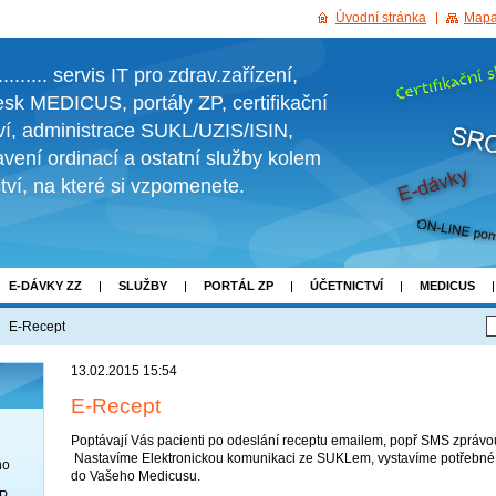
Úvodní stránka
Mapa
....... servis IT pro zdrav.zařízení,
sk MEDICUS, portály ZP, certifikační
tví, administrace SUKL/UZIS/ISIN,
vení ordinací a ostatní služby kolem
ctví, na které si vzpomenete.
E-DÁVKY ZZ
SLUŽBY
PORTÁL ZP
ÚČETNICTVÍ
MEDICUS
RMĚ
KESTAZENI
E-Recept
13.02.2015 15:54
E-Recept
Poptávají Vás pacienti po odeslání receptu emailem, popř SMS zprávou
Nastavíme Elektronickou komunikaci ze SUKLem, vystavíme potřebné 
no
do Vašeho Medicusu.
OP