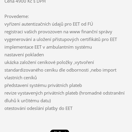
Cena 4900 Kč s DPH
Provedeme:
vyřízení autentizačních údajů pro EET od FÚ
registraci vašich provozoven na www finanční správy
vygenerování a uložení přístupových certifikátů pro EET
implementace EET v ambulantním systému
nastavení pokladen
ukázka založení ceníkové položky ,vytvoření
standardizovaného ceníku dle odbornosti ,nebo import
vlastních ceníků
představení systému privátních plateb
revize vystavených privátních plateb (hromadné odstranění
dluhů k určitému datu)
otestování odeslání platby do EET