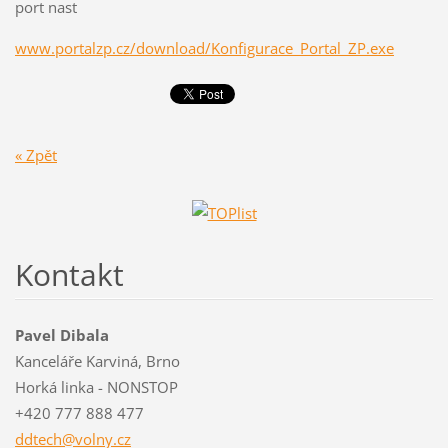
port nast
www.portalzp.cz/download/Konfigurace_Portal_ZP.exe
« Zpět
Kontakt
Pavel Dibala
Kanceláře Karviná, Brno
Horká linka - NONSTOP
+420 777 888 477
ddtech@v
olny.cz