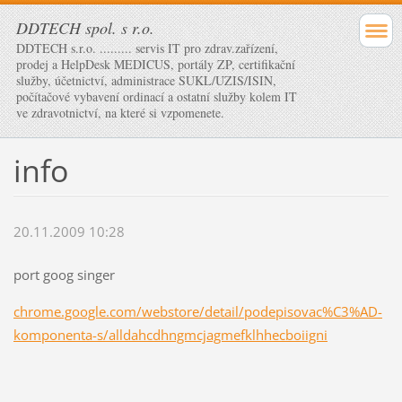
DDTECH spol. s r.o.
DDTECH s.r.o. ......... servis IT pro zdrav.zařízení,
prodej a HelpDesk MEDICUS, portály ZP, certifikační
služby, účetnictví, administrace SUKL/UZIS/ISIN,
počítačové vybavení ordinací a ostatní služby kolem IT
ve zdravotnictví, na které si vzpomenete.
info
20.11.2009 10:28
port goog singer
chrome.google.com/webstore/detail/podepisovac%C3%AD-
komponenta-s/alldahcdhngmcjagmefklhhecboiigni