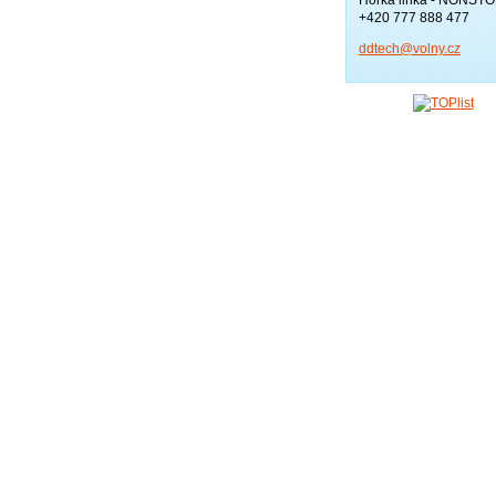
+420 777 888 477
ddtech@v
olny.cz