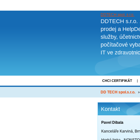
DDTECH spol. s r.o.
DDTECH s.r.o. ..
prodej a HelpDe
služby, účetnic
počítačové vyba
IT ve zdravotni
CHCI CERTIFIKÁT
NOVINKY
O FI
DD TECH spol.s.r.o.
Kontakt
Pavel Dibala
Kanceláře Karviná, Br
Horká linka - NONST