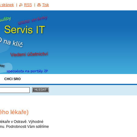
 stránek
RSS
Tisk
CHCI SRO
ého lékaře)
lékaře v Ostravě. Výhodné
dnu. Podrobnosti Vám sdělíme