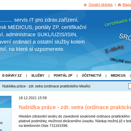
Úvodní stránka
Mapa
....... servis IT pro zdrav.zařízení,
sk MEDICUS, portály ZP, certifikační
tví, administrace SUKL/UZIS/ISIN,
vení ordinací a ostatní služby kolem
ctví, na které si vzpomenete.
E-DÁVKY ZZ
SLUŽBY
PORTÁL ZP
ÚČETNICTVÍ
MEDICUS
RMĚ
KESTAZENI
Nabídka práce - zdr. setra (ordinace praktického lékaře)
18.12.2021 15:59
Nabídka práce - zdr. setra (ordinace praktick
Hledám zdravotní sestru do zavedené soukromé ordinace praktického 
platové podmínky, možnost zkráceného úvazku. Nástup možný již v le
no
na telefonním čísle 731163396.
OP