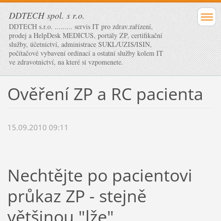
DDTECH spol. s r.o.
DDTECH s.r.o. ......... servis IT pro zdrav.zařízení,
prodej a HelpDesk MEDICUS, portály ZP, certifikační
služby, účetnictví, administrace SUKL/UZIS/ISIN,
počítačové vybavení ordinací a ostatní služby kolem IT
ve zdravotnictví, na které si vzpomenete.
Ověření ZP a RC pacienta
15.09.2010 09:11
Nechtějte po pacientovi
průkaz ZP - stejně
většinou "lže"