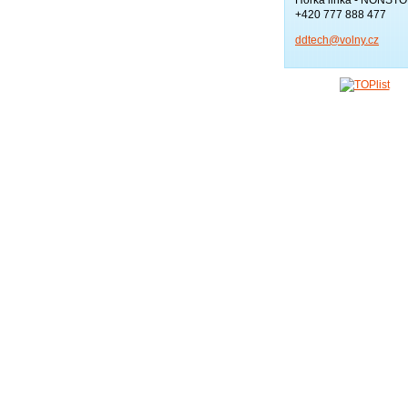
+420 777 888 477
ddtech@v
olny.cz