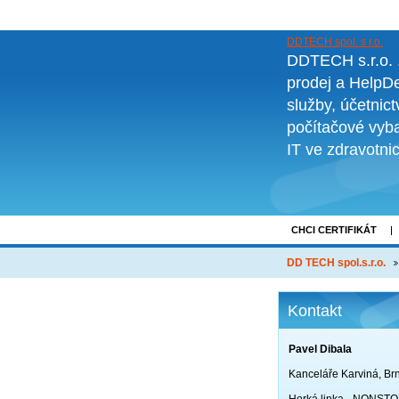
DDTECH spol. s r.o.
DDTECH s.r.o. ..
prodej a HelpDe
služby, účetnic
počítačové vyba
IT ve zdravotni
CHCI CERTIFIKÁT
NOVINKY
O FI
DD TECH spol.s.r.o.
Kontakt
Pavel Dibala
Kanceláře Karviná, Br
Horká linka - NONST