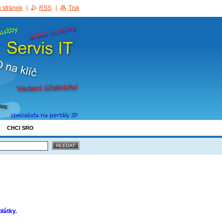
 stránek
RSS
Tisk
CHCI SRO
plátky.