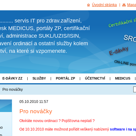
Úvodní stránka
Mapa
....... servis IT pro zdrav.zařízení,
sk MEDICUS, portály ZP, certifikační
tví, administrace SUKL/UZIS/ISIN,
vení ordinací a ostatní služby kolem
ctví, na které si vzpomenete.
E-DÁVKY ZZ
SLUŽBY
PORTÁL ZP
ÚČETNICTVÍ
MEDICUS
RMĚ
KESTAZENI
Pro nováčky
05.10.2010 11:57
Pro nováčky
Otvíráte novou ordinaci ? Pojišťovna neplatí ?
no
Od 10.10.2010 máte možnost pořídit veškerý nabízený
software i na s
OP