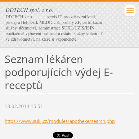
DDTECH spol. s r.o.
DDTECH s.r.o. ......... servis IT pro zdrav.zařízení,
prodej a HelpDesk MEDICUS, portály ZP, certifikační
služby, účetnictví, administrace SUKL/UZIS/ISIN,
počítačové vybavení ordinací a ostatní služby kolem IT
ve zdravotnictví, na které si vzpomenete.
Seznam lékáren
podporujících výdej E-
receptů
13.02.2014 15:51
https://www.sukl.cz/modules/apotheke/search.php