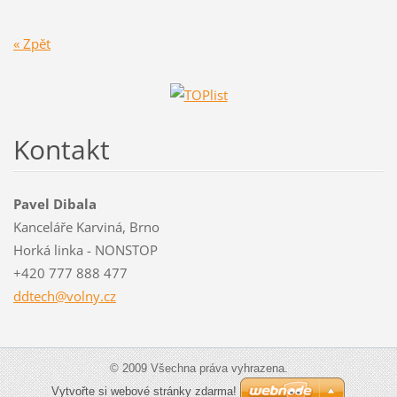
« Zpět
Kontakt
Pavel Dibala
Kanceláře Karviná, Brno
Horká linka - NONSTOP
+420 777 888 477
ddtech@v
olny.cz
© 2009 Všechna práva vyhrazena.
Vytvořte si webové stránky zdarma!