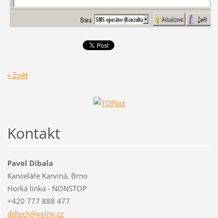
« Zpět
Kontakt
Pavel Dibala
Kanceláře Karviná, Brno
Horká linka - NONSTOP
+420 777 888 477
ddtech@v
olny.cz