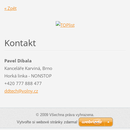
« Zpět
Kontakt
Pavel Dibala
Kanceláře Karviná, Brno
Horká linka - NONSTOP
+420 777 888 477
ddtech@v
olny.cz
© 2009 Všechna práva vyhrazena.
Vytvořte si webové stránky zdarma!