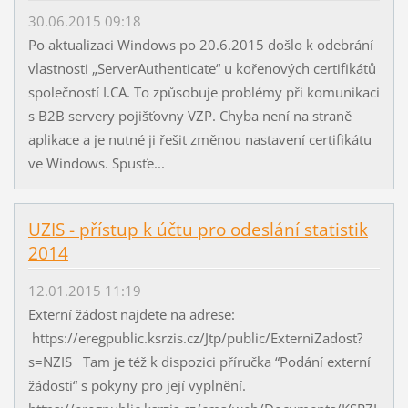
30.06.2015 09:18
Po aktualizaci Windows po 20.6.2015 došlo k odebrání
vlastnosti „ServerAuthenticate“ u kořenových certifikátů
společností I.CA. To způsobuje problémy při komunikaci
s B2B servery pojišťovny VZP. Chyba není na straně
aplikace a je nutné ji řešit změnou nastavení certifikátu
ve Windows. Spusťe...
UZIS - přístup k účtu pro odeslání statistik
2014
12.01.2015 11:19
Externí žádost najdete na adrese:
https://eregpublic.ksrzis.cz/Jtp/public/ExterniZadost?
s=NZIS Tam je též k dispozici příručka “Podání externí
žádosti“ s pokyny pro její vyplnění.