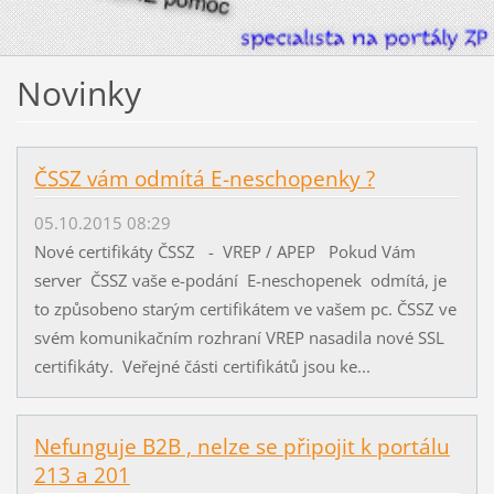
Novinky
ČSSZ vám odmítá E-neschopenky ?
05.10.2015 08:29
Nové certifikáty ČSSZ - VREP / APEP Pokud Vám
server ČSSZ vaše e-podání E-neschopenek odmítá, je
to způsobeno starým certifikátem ve vašem pc. ČSSZ ve
svém komunikačním rozhraní VREP nasadila nové SSL
certifikáty. Veřejné části certifikátů jsou ke...
Nefunguje B2B , nelze se připojit k portálu
213 a 201