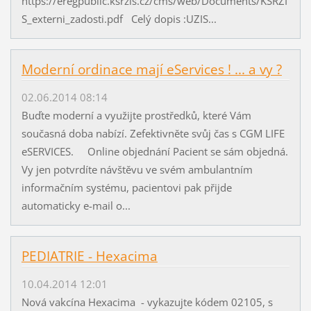
https://eregpublic.ksrzis.cz/cms/web/Documents/KSRZI
S_externi_zadosti.pdf Celý dopis :UZIS...
Moderní ordinace mají eServices ! ... a vy ?
02.06.2014 08:14
Buďte moderní a využijte prostředků, které Vám
současná doba nabízí. Zefektivněte svůj čas s CGM LIFE
eSERVICES. Online objednání Pacient se sám objedná.
Vy jen potvrdíte návštěvu ve svém ambulantním
informačním systému, pacientovi pak přijde
automaticky e-mail o...
PEDIATRIE - Hexacima
10.04.2014 12:01
Nová vakcína Hexacima - vykazujte kódem 02105, s