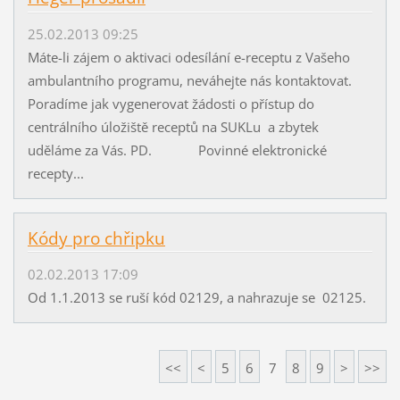
25.02.2013 09:25
Máte-li zájem o aktivaci odesílání e-receptu z Vašeho
ambulantního programu, neváhejte nás kontaktovat.
Poradíme jak vygenerovat žádosti o přístup do
centrálního úložiště receptů na SUKLu a zbytek
uděláme za Vás. PD. Povinné elektronické
recepty...
Kódy pro chřipku
02.02.2013 17:09
Od 1.1.2013 se ruší kód 02129, a nahrazuje se 02125.
<<
<
5
6
7
8
9
>
>>