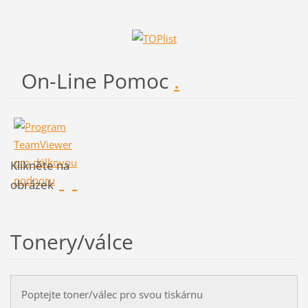
On-Line Pomoc
.
Klikněte na
obrázek
_
_
Tonery/válce
Poptejte toner/válec pro svou tiskárnu