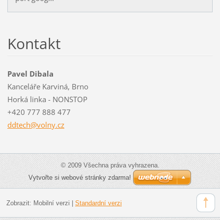
Kontakt
Pavel Dibala
Kanceláře Karviná, Brno
Horká linka - NONSTOP
+420 777 888 477
ddtech@v
olny.cz
© 2009 Všechna práva vyhrazena.
Vytvořte si webové stránky zdarma!
Zobrazit:
Mobilní verzi
|
Standardní verzi