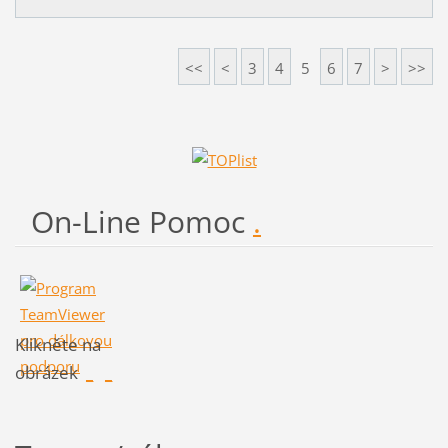
<<
<
3
4
5
6
7
>
>>
On-Line Pomoc
.
Klikněte na
obrázek
_
_