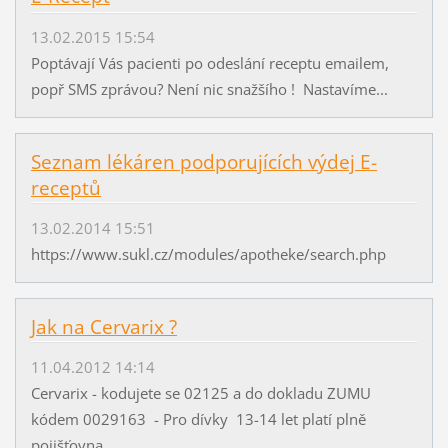
13.02.2015 15:54
Poptávají Vás pacienti po odeslání receptu emailem,
popř SMS zprávou? Není nic snažšího ! Nastavíme...
Seznam lékáren podporujících výdej E-
receptů
13.02.2014 15:51
https://www.sukl.cz/modules/apotheke/search.php
Jak na Cervarix ?
11.04.2012 14:14
Cervarix - kodujete se 02125 a do dokladu ZUMU
kódem 0029163 - Pro dívky 13-14 let platí plně
pojišťovna...