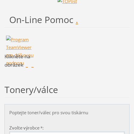
On-Line Pomoc
.
Klikněte na
obrázek
_
_
Tonery/válce
Poptejte toner/válec pro svou tiskárnu
Zvolte výrobce *: