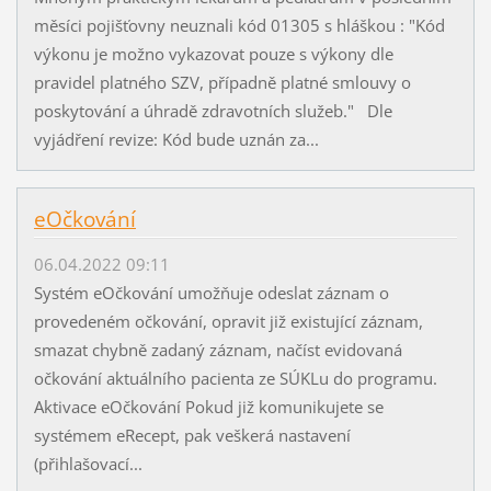
měsíci pojišťovny neuznali kód 01305 s hláškou : "Kód
výkonu je možno vykazovat pouze s výkony dle
pravidel platného SZV, případně platné smlouvy o
poskytování a úhradě zdravotních služeb." Dle
vyjádření revize: Kód bude uznán za...
eOčkování
06.04.2022 09:11
Systém eOčkování umožňuje odeslat záznam o
provedeném očkování, opravit již existující záznam,
smazat chybně zadaný záznam, načíst evidovaná
očkování aktuálního pacienta ze SÚKLu do programu.
Aktivace eOčkování Pokud již komunikujete se
systémem eRecept, pak veškerá nastavení
(přihlašovací...