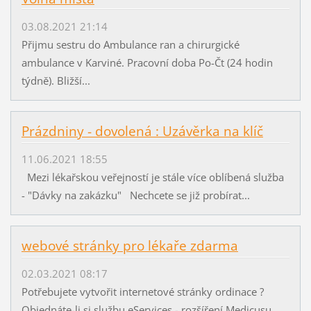
03.08.2021 21:14
Přijmu sestru do Ambulance ran a chirurgické
ambulance v Karviné. Pracovní doba Po-Čt (24 hodin
týdně). Bližší...
Prázdniny - dovolená : Uzávěrka na klíč
11.06.2021 18:55
Mezi lékařskou veřejností je stále více oblíbená služba
- "Dávky na zakázku" Nechcete se již probírat...
webové stránky pro lékaře zdarma
02.03.2021 08:17
Potřebujete vytvořit internetové stránky ordinace ?
Objednáte-li si službu eServices - rozšíření Medicusu,