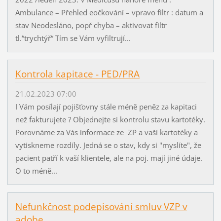
Ambulance – Přehled eočkování – vpravo filtr : datum a
stav Neodesláno, popř chyba – aktivovat filtr
tl.“trychtýř“ Tím se Vám vyfiltrují...
Kontrola kapitace - PED/PRA
21.02.2023 07:00
I Vám posílají pojišťovny stále méně peněz za kapitaci
než fakturujete ? Objednejte si kontrolu stavu kartotéky.
Porovnáme za Vás informace ze ZP a vaší kartotéky a
vytiskneme rozdíly. Jedná se o stav, kdy si "myslíte", že
pacient patří k vaší klientele, ale na poj. mají jiné údaje.
O to méně...
Nefunkčnost podepisování smluv VZP v
adobe