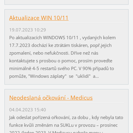
Aktualizace WIN 10/11
19.07.2023 10:29
Po aktualizacích WINDOWS 10/11 , vydaných kolem
17.7.2023 dochází ke ztrátám tiskáren, popř.jejich
zpomalení, nebo nefukčnosti. Dříve než nás
kontaktujete s prosbou o pomoc, prosím proveďte
minimálně 4-5 restartů svého PC. V 90% případů to
pomůže, "Windows záplaty" se "uklidí" a...
Neodeslaná očkování - Medicus
04.04.2023 15:40
Jak odeslat pořízená ořkování, za dobu , kdy nebyla tato
funkce kvůli změnám na SUKLu v provozu – prosínec
2022 /leden 2023. V Medicusu nahoře menu :