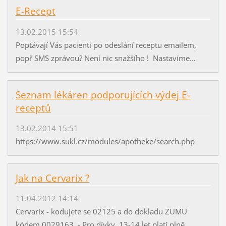
E-Recept
13.02.2015 15:54
Poptávají Vás pacienti po odeslání receptu emailem,
popř SMS zprávou? Není nic snažšího ! Nastavíme...
Seznam lékáren podporujících výdej E-
receptů
13.02.2014 15:51
https://www.sukl.cz/modules/apotheke/search.php
Jak na Cervarix ?
11.04.2012 14:14
Cervarix - kodujete se 02125 a do dokladu ZUMU
kódem 0029163 - Pro dívky 13-14 let platí plně