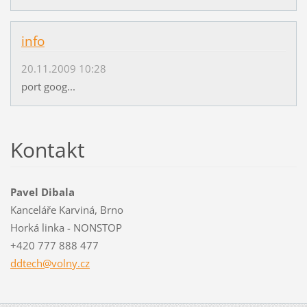
info
20.11.2009 10:28
port goog...
Kontakt
Pavel Dibala
Kanceláře Karviná, Brno
Horká linka - NONSTOP
+420 777 888 477
ddtech@v
olny.cz