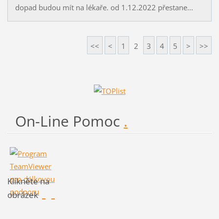
dopad budou mít na lékaře. od 1.12.2022 přestane...
<<
<
1
2
3
4
5
>
>>
On-Line Pomoc
.
Klikněte na
obrázek
_
_